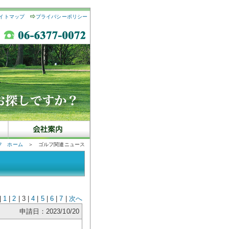
イトマップ
プライバシーポリシー
フ ホーム
＞ ゴルフ関連ニュース
|
1
|
2
| 3 |
4
|
5
|
6
|
7
|
次へ
申請日：2023/10/20