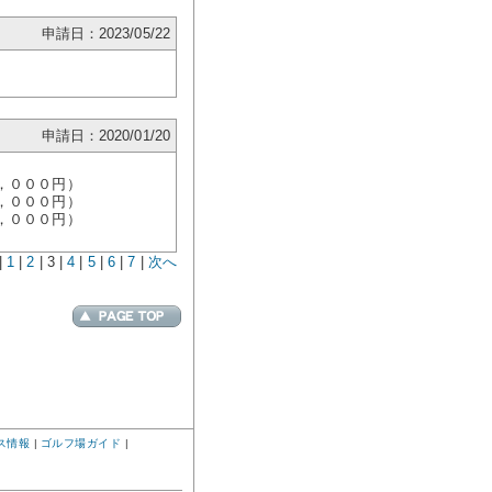
申請日：2023/05/22
申請日：2020/01/20
，０００円）
０００円）
０００円）
|
1
|
2
| 3 |
4
|
5
|
6
|
7
|
次へ
ス情報
|
ゴルフ場ガイド
|