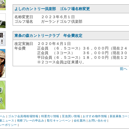
よしのカントリー倶楽部 ゴルフ場名称変更
名称変更日 ２０２３年６月１日
ゴルフ場名 ガーランドゴルフ倶楽部
東条の森カントリークラブ 年会費改定
改定実施日 ２０２０年４月１日
年会費 正会員 （６．５コース）３６，０００円（現在２４
正会員 （３コース） ３６，０００円（現在３０，
平日会員（６．５コース）１８，０００円（現在１２，
※２コース会員は従来通り。
前へ
ーム
|
ゴルフ会員権相場情報
|
特選売り情報
|
至急買い情報
|
おすすめ物件情報
|
新規募集コー
連ニュース
|
視察プレーの申込み
|
取引キャンペーン
|
会社案内
|
お問い合わせ
|
シーポリシー
|