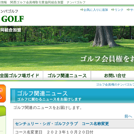
場情報 関西ゴルフ会員権取引業協同組合加盟 ナンバゴルフ
お気に入りに追加
リンク
サ
ゴルフ会員権のナンバゴル
ゴルフ関連のニュースをお届けします。
前へ
センチュリー・シガ・ゴルフクラブ コース名称変更
コース名変更日 ２０２３年１０月２０日付