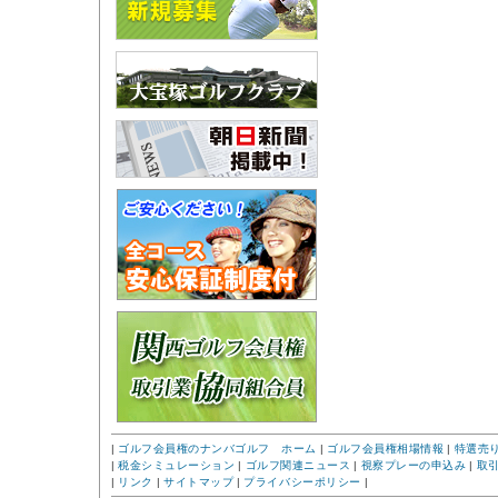
|
ゴルフ会員権のナンバゴルフ ホーム
|
ゴルフ会員権相場情報
|
特選売
|
税金シミュレーション
|
ゴルフ関連ニュース
|
視察プレーの申込み
|
取
|
リンク
|
サイトマップ
|
プライバシーポリシー
|