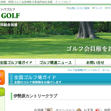
場情報 関西ゴルフ会員権取引業協同組合加盟 ナンバゴルフ
お気に入りに追加
リンク
サ
ゴルフ会員権のナンバゴルフ ホーム
伊勢原カントリークラブ
会員権
ホームページ
お天気
地