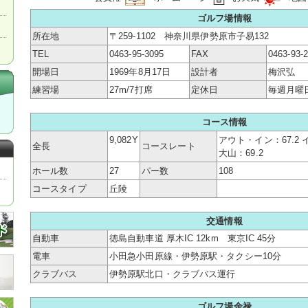
ゴルフ場情報
所在地
〒259-1102 神奈川県伊勢原市子易132
TEL
0463-95-3095
FAX
0463-93-
開場日
1969年8月17日
設計者
梅沢弘
練習場
27m/7打席
定休日
毎週月曜日
コース情報
9,082Y
アウト・イン：67.2 
全長
コースレート
大山：69.2
ホール数
27
パー数
108
コースタイプ
丘陵
交通情報
自動車
徳島自動車道 厚木IC 12km 東京IC 45分
電車
小田急小田原線・伊勢原駅・タクシー10分
クラブバス
伊勢原駅北口・クラブバス運行
ゴルフ場余禄