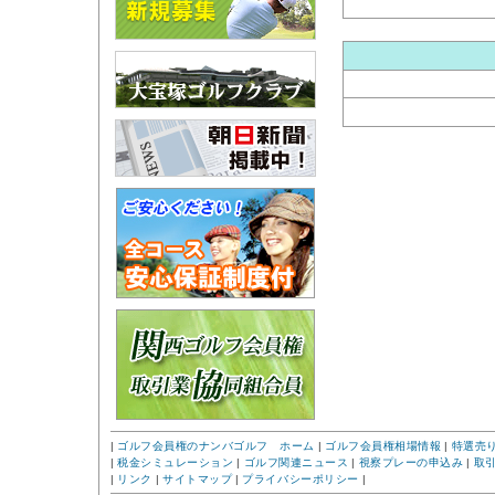
|
ゴルフ会員権のナンバゴルフ ホーム
|
ゴルフ会員権相場情報
|
特選売
|
税金シミュレーション
|
ゴルフ関連ニュース
|
視察プレーの申込み
|
取
|
リンク
|
サイトマップ
|
プライバシーポリシー
|