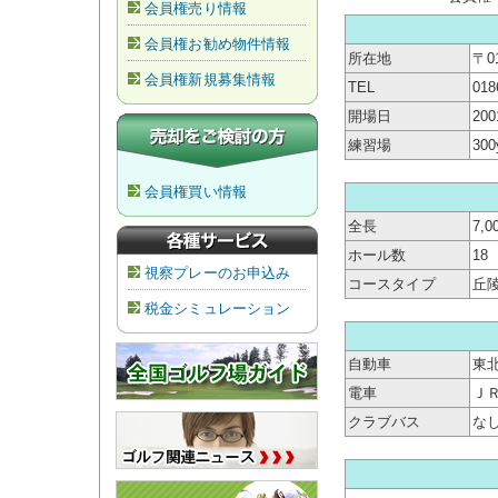
会員権売り情報
会員権お勧め物件情報
所在地
〒0
会員権新規募集情報
TEL
018
開場日
20
練習場
30
会員権買い情報
全長
7,0
ホール数
18
視察プレーのお申込み
コースタイプ
丘
税金シミュレーション
自動車
東北
電車
Ｊ
クラブバス
な