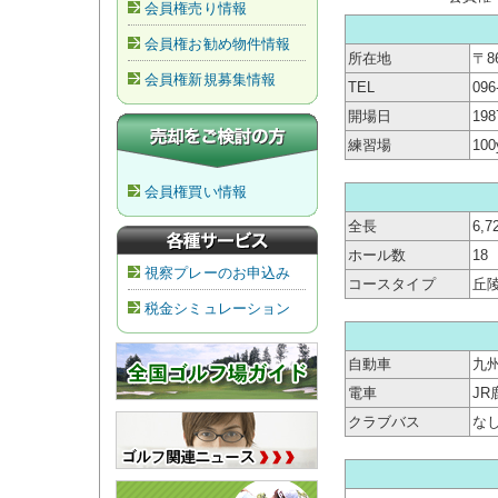
会員権売り情報
会員権お勧め物件情報
所在地
〒8
会員権新規募集情報
TEL
096
開場日
19
練習場
10
会員権買い情報
全長
6,7
ホール数
18
視察プレーのお申込み
コースタイプ
丘
税金シミュレーション
自動車
九州
電車
J
クラブバス
な