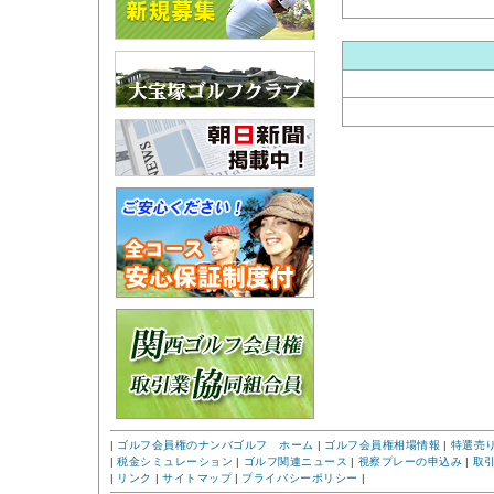
|
ゴルフ会員権のナンバゴルフ ホーム
|
ゴルフ会員権相場情報
|
特選売
|
税金シミュレーション
|
ゴルフ関連ニュース
|
視察プレーの申込み
|
取
|
リンク
|
サイトマップ
|
プライバシーポリシー
|