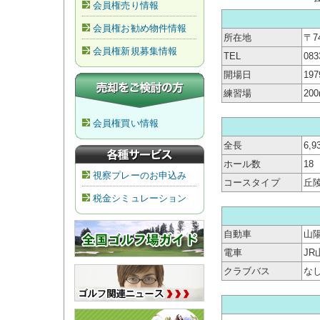
会員権売り情報
会員権お勧め物件情報
所在地
〒7
会員権新規募集情報
TEL
083
開場日
19
練習場
20
会員権買い情報
全長
6,9
ホール数
18
視察プレーのお申込み
コースタイプ
丘
税金シミュレーション
自動車
山陽
電車
J
クラブバス
な