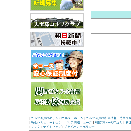
|
ゴルフ会員権のナンバゴルフ ホーム
|
ゴルフ会員権相場情報
|
特選売
|
税金シミュレーション
|
ゴルフ関連ニュース
|
視察プレーの申込み
|
取
|
リンク
|
サイトマップ
|
プライバシーポリシー
|