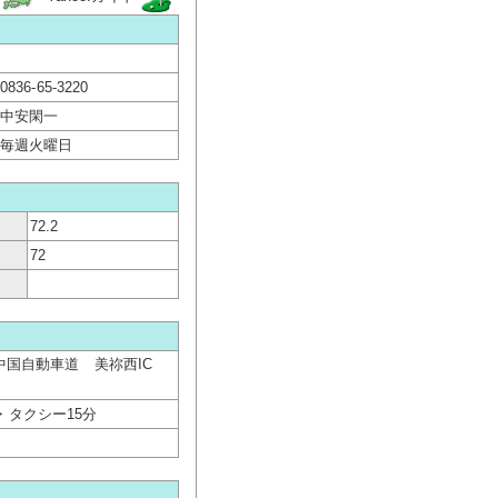
0836-65-3220
中安閑一
毎週火曜日
72.2
72
 中国自動車道 美祢西IC
・タクシー15分