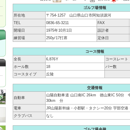
ゴルフ場情報
所在地
〒754-1257 山口県山口市阿知須源河
TEL
0836-65-3211
FAX
開場日
1975年10月1日
設計者
練習場
250y/17打席
定休日
コース情報
全長
6,876Y
コースレート
ホール数
18
パー数
コースタイプ
丘陵
交通情報
山陽自動車道 山口南IC 26km 徳山東IC 50分
自動車
30km 分
電車
JR山陽新幹線・小郡駅・タクシー20分 宇部空港
クラブバス
なし
ゴルフ場余禄