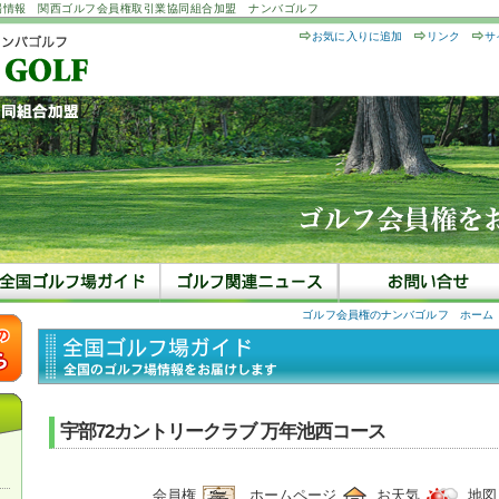
場情報 関西ゴルフ会員権取引業協同組合加盟 ナンバゴルフ
お気に入りに追加
リンク
サ
ゴルフ会員権のナンバゴルフ ホーム
宇部72カントリークラブ 万年池西コース
会員権
ホームページ
お天気
地