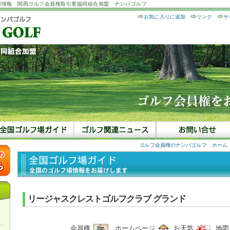
場情報 関西ゴルフ会員権取引業協同組合加盟 ナンバゴルフ
お気に入りに追加
リンク
サ
ゴルフ会員権のナンバゴルフ ホーム
リージャスクレストゴルフクラブ グランド
会員権
ホームページ
お天気
地