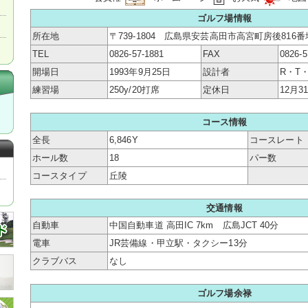
ゴルフ場情報
所在地
〒739-1804 広島県安芸高田市高宮町房後816番
TEL
0826-57-1881
FAX
0826-5
開場日
1993年9月25日
設計者
R・T
練習場
250y/20打席
定休日
12月3
コース情報
全長
6,846Y
コースレート
ホール数
18
パー数
コースタイプ
丘陵
交通情報
自動車
中国自動車道 高田IC 7km 広島JCT 40分
電車
JR芸備線・甲立駅・タクシー13分
クラブバス
なし
ゴルフ場余禄