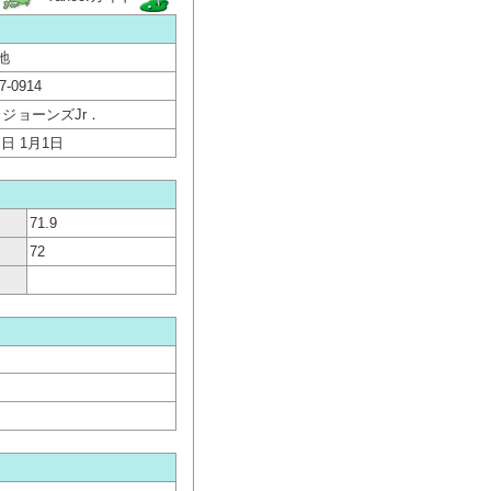
地
7-0914
・ジョーンズJr．
1日 1月1日
71.9
72