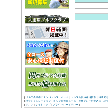
|
ゴルフ会員権のナンバゴルフ ホーム
|
ゴルフ会員権相場情報
|
特選売
|
税金シミュレーション
|
ゴルフ関連ニュース
|
視察プレーの申込み
|
取
|
リンク
|
サイトマップ
|
プライバシーポリシー
|