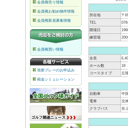
会員権売り情報
会員権お勧め物件情報
所在地
〒6
会員権新規募集情報
TEL
078
開場日
19
練習場
20
会員権買い情報
全長
6,4
ホール数
18
視察プレーのお申込み
コースタイプ
丘
税金シミュレーション
自動車
中国
電車
北
クラブバス
谷