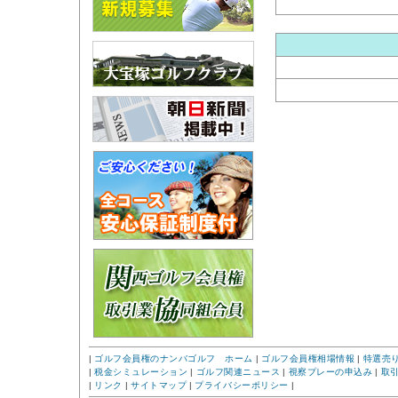
|
ゴルフ会員権のナンバゴルフ ホーム
|
ゴルフ会員権相場情報
|
特選売
|
税金シミュレーション
|
ゴルフ関連ニュース
|
視察プレーの申込み
|
取
|
リンク
|
サイトマップ
|
プライバシーポリシー
|