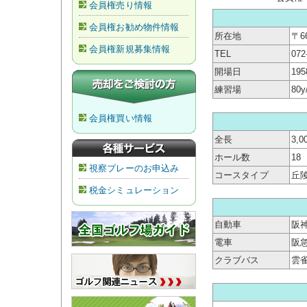
会員権売り情報
会員権お勧め物件情報
所在地
〒6
会員権新規募集情報
TEL
072
開場日
19
練習場
80
会員権買い情報
全長
3,0
ホール数
18
視察プレーのお申込み
コースタイプ
丘
税金シミュレーション
自動車
阪神
電車
阪
クラブバス
雲