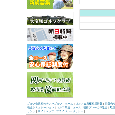
|
ゴルフ会員権のナンバゴルフ ホーム
|
ゴルフ会員権相場情報
|
特選売
|
税金シミュレーション
|
ゴルフ関連ニュース
|
視察プレーの申込み
|
取
|
リンク
|
サイトマップ
|
プライバシーポリシー
|