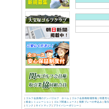
|
ゴルフ会員権のナンバゴルフ ホーム
|
ゴルフ会員権相場情報
|
特選売
|
税金シミュレーション
|
ゴルフ関連ニュース
|
視察プレーの申込み
|
取
|
リンク
|
サイトマップ
|
プライバシーポリシー
|