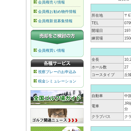
会員権売り情報
会員権お勧め物件情報
所在地
〒6
会員権新規募集情報
TEL
079
開場日
19
練習場
15
会員権買い情報
全長
10,
ホール数
27
視察プレーのお申込み
コースタイプ
丘
税金シミュレーション
自動車
中国
J
電車
分
クラブバス
ク