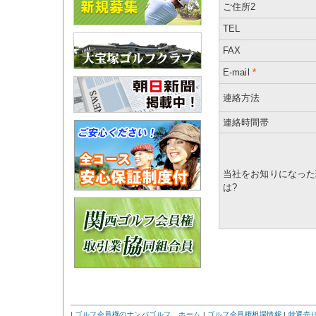
ご住所2
TEL
FAX
E-mail
*
連絡方法
連絡時間帯
当社をお知りになった
は?
|
ゴルフ会員権のナンバゴルフ ホーム
|
ゴルフ会員権相場情報
|
特選売