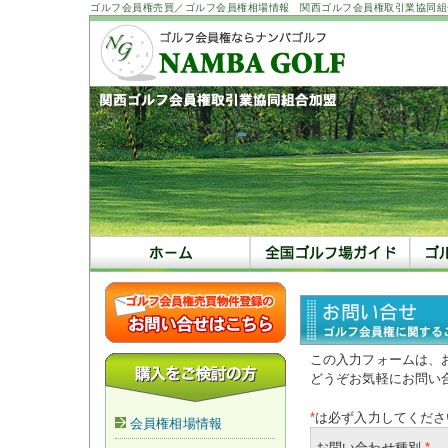
ゴルフ会員権売買／ゴルフ会員権相場情報 関西ゴルフ会員権取引業協同組
この入力フォームは、
どうぞお気軽にお問い
*
は必ず入力してくださ
会員権相場情報
お問い合わせ種別
*