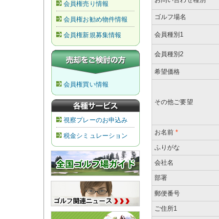
会員権売り情報
ゴルフ場名
会員権お勧め物件情報
会員種別1
会員権新規募集情報
会員種別2
希望価格
会員権買い情報
その他ご要望
視察プレーのお申込み
お名前
*
税金シミュレーション
ふりがな
会社名
部署
郵便番号
ご住所1