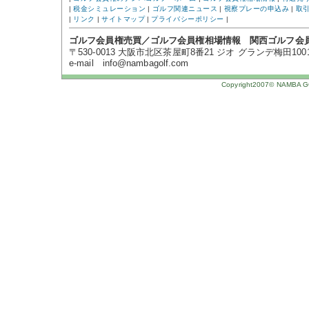
|
税金シミュレーション
|
ゴルフ関連ニュース
|
視察プレーの申込み
|
取
|
リンク
|
サイトマップ
|
プライバシーポリシー
|
ゴルフ会員権売買／ゴルフ会員権相場情報 関西ゴルフ会
〒530-0013 大阪市北区茶屋町8番21 ジオ グランデ梅田1001号 TE
e-mail info@nambagolf.com
Copyright2007© NAMBA GOL