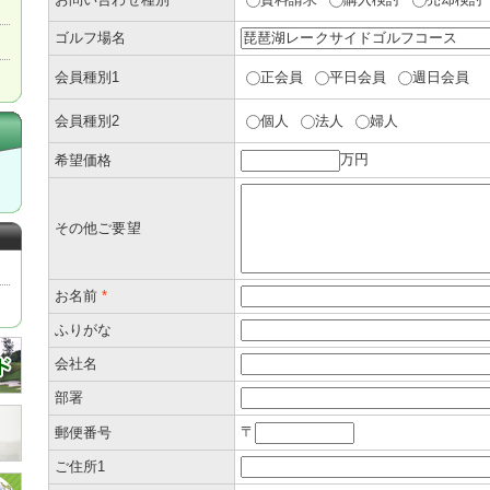
ゴルフ場名
会員種別1
正会員
平日会員
週日会員
会員種別2
個人
法人
婦人
万円
希望価格
その他ご要望
お名前
*
ふりがな
会社名
部署
〒
郵便番号
ご住所1