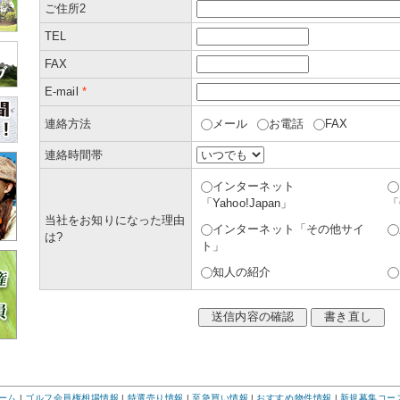
ご住所2
TEL
FAX
E-mail
*
連絡方法
メール
お電話
FAX
連絡時間帯
インターネット
「Yahoo!Japan」
「
当社をお知りになった理由
インターネット「その他サイ
は?
ト」
知人の紹介
ーム
|
ゴルフ会員権相場情報
|
特選売り情報
|
至急買い情報
|
おすすめ物件情報
|
新規募集コー