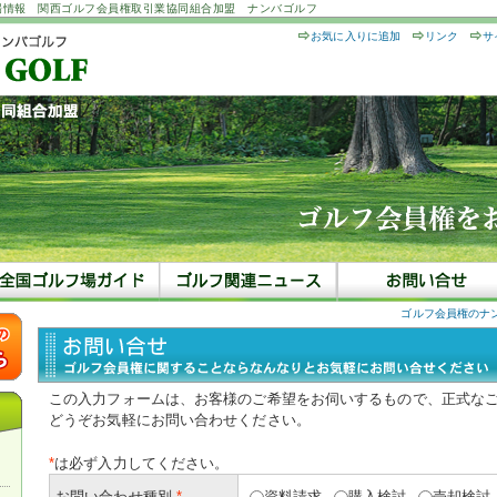
場情報 関西ゴルフ会員権取引業協同組合加盟 ナンバゴルフ
お気に入りに追加
リンク
サ
ゴルフ会員権のナ
この入力フォームは、お客様のご希望をお伺いするもので、正式な
どうぞお気軽にお問い合わせください。
*
は必ず入力してください。
お問い合わせ種別
*
資料請求
購入検討
売却検討