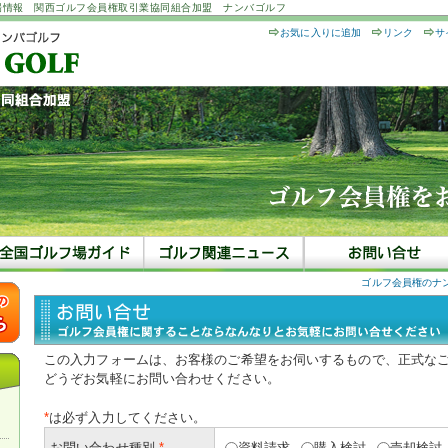
場情報 関西ゴルフ会員権取引業協同組合加盟 ナンバゴルフ
お気に入りに追加
リンク
サ
ゴルフ会員権のナ
この入力フォームは、お客様のご希望をお伺いするもので、正式な
どうぞお気軽にお問い合わせください。
*
は必ず入力してください。
お問い合わせ種別
*
資料請求
購入検討
売却検討