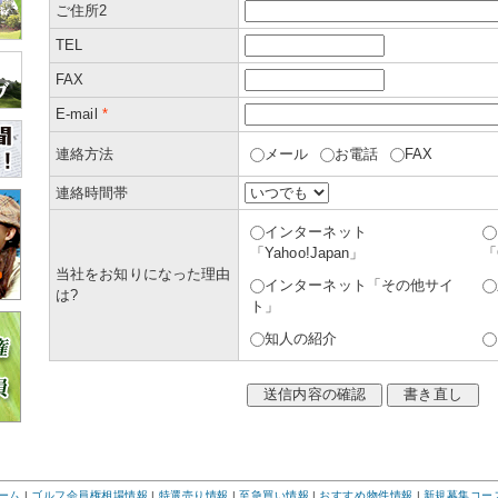
ご住所2
TEL
FAX
E-mail
*
連絡方法
メール
お電話
FAX
連絡時間帯
インターネット
「Yahoo!Japan」
「
当社をお知りになった理由
インターネット「その他サイ
は?
ト」
知人の紹介
ーム
|
ゴルフ会員権相場情報
|
特選売り情報
|
至急買い情報
|
おすすめ物件情報
|
新規募集コー