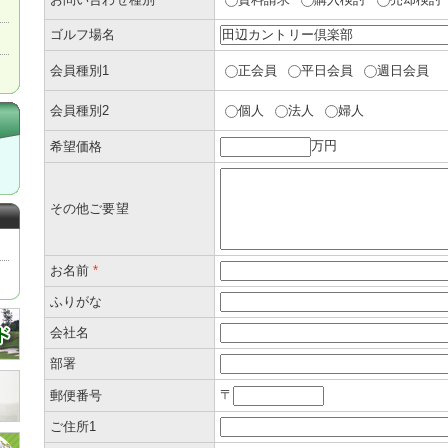
ゴルフ場名
会員種別1
正会員
平日会員
週日会員
会員種別2
個人
法人
婦人
万円
希望価格
その他ご要望
お名前
*
ふりがな
会社名
部署
〒
郵便番号
ご住所1