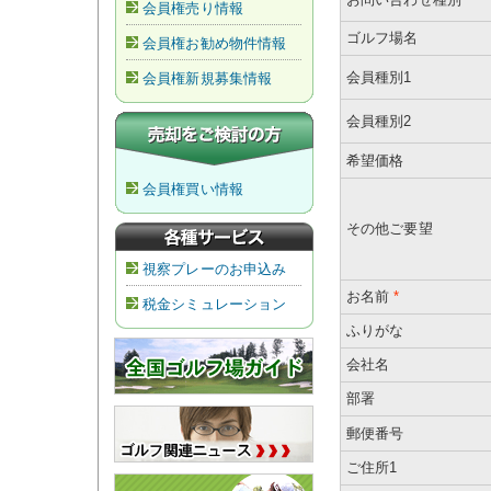
会員権売り情報
ゴルフ場名
会員権お勧め物件情報
会員種別1
会員権新規募集情報
会員種別2
希望価格
会員権買い情報
その他ご要望
視察プレーのお申込み
お名前
*
税金シミュレーション
ふりがな
会社名
部署
郵便番号
ご住所1