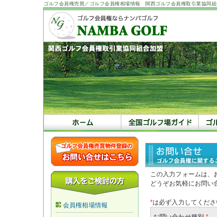
ゴルフ会員権売買／ゴルフ会員権相場情報 関西ゴルフ会員権取引業協同組
この入力フォームは、
どうぞお気軽にお問い
*
は必ず入力してくださ
会員権相場情報
お問い合わせ種別
*