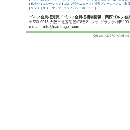
|
税金シミュレーション
|
ゴルフ関連ニュース
|
視察プレーの申込み
|
取
|
リンク
|
サイトマップ
|
プライバシーポリシー
|
ゴルフ会員権売買／ゴルフ会員権相場情報 関西ゴルフ会
〒530-0013 大阪市北区茶屋町8番21 ジオ グランデ梅田1001号 TE
e-mail info@nambagolf.com
Copyright2007© NAMBA GOL