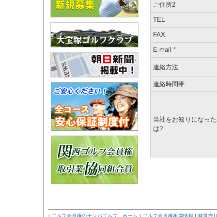
ご住所2
TEL
FAX
E-mail
*
連絡方法
連絡時間帯
当社をお知りになった
は?
|
ゴルフ会員権のナンバゴルフ ホーム
|
ゴルフ会員権相場情報
|
特選売