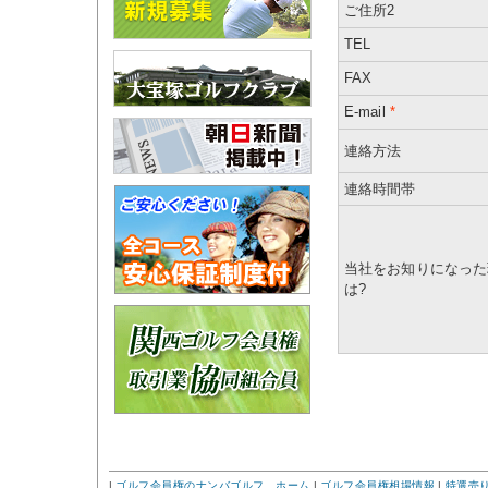
ご住所2
TEL
FAX
E-mail
*
連絡方法
連絡時間帯
当社をお知りになった
は?
|
ゴルフ会員権のナンバゴルフ ホーム
|
ゴルフ会員権相場情報
|
特選売