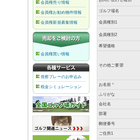
会員権売り情報
ゴルフ場名
会員権お勧め物件情報
会員種別1
会員権新規募集情報
会員種別2
希望価格
会員権買い情報
その他ご要望
視察プレーのお申込み
お名前
*
税金シミュレーション
ふりがな
会社名
部署
郵便番号
ご住所1