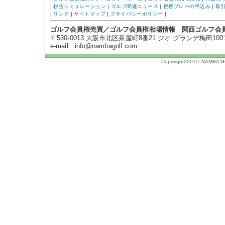
|
税金シミュレーション
|
ゴルフ関連ニュース
|
視察プレーの申込み
|
取
|
リンク
|
サイトマップ
|
プライバシーポリシー
|
ゴルフ会員権売買／ゴルフ会員権相場情報 関西ゴルフ会
〒530-0013 大阪市北区茶屋町8番21 ジオ グランデ梅田1001号 TE
e-mail info@nambagolf.com
Copyright2007© NAMBA GOL