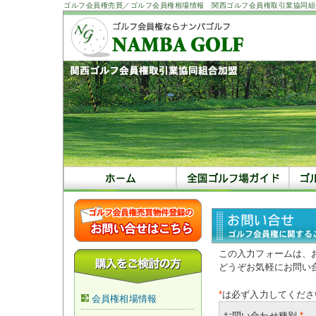
ゴルフ会員権売買／ゴルフ会員権相場情報 関西ゴルフ会員権取引業協同組
この入力フォームは、
どうぞお気軽にお問い
*
は必ず入力してくださ
会員権相場情報
お問い合わせ種別
*