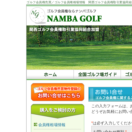
ゴルフ会員権売買／ゴルフ会員権相場情報 関西ゴルフ会員権取引業協同組
この入力フォームは、
どうぞお気軽にお問い
*
は必ず入力してくださ
会員権相場情報
お問い合わせ種別
*