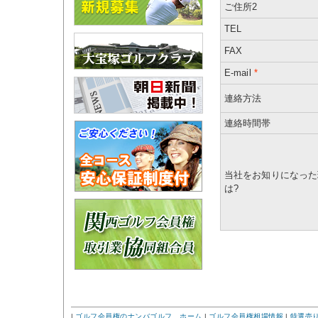
ご住所2
TEL
FAX
E-mail
*
連絡方法
連絡時間帯
当社をお知りになった
は?
|
ゴルフ会員権のナンバゴルフ ホーム
|
ゴルフ会員権相場情報
|
特選売