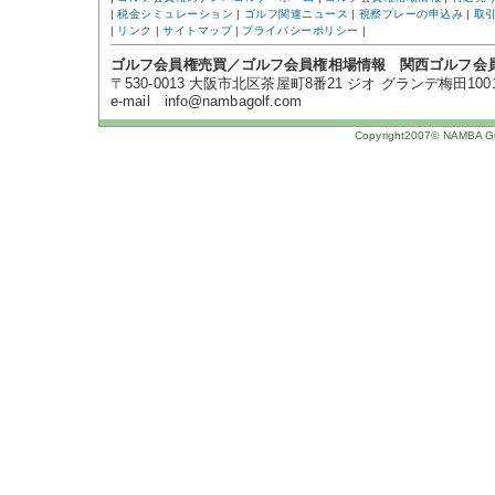
|
税金シミュレーション
|
ゴルフ関連ニュース
|
視察プレーの申込み
|
取
|
リンク
|
サイトマップ
|
プライバシーポリシー
|
ゴルフ会員権売買／ゴルフ会員権相場情報 関西ゴルフ会
〒530-0013 大阪市北区茶屋町8番21 ジオ グランデ梅田1001号 TE
e-mail info@nambagolf.com
Copyright2007© NAMBA GOL