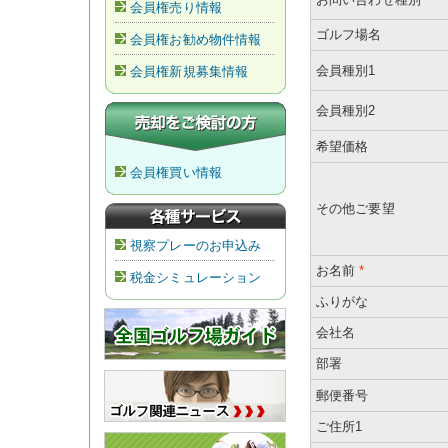
会員権売り情報
ゴルフ場名
会員権お勧め物件情報
会員種別1
会員権新規募集情報
会員種別2
希望価格
会員権買い情報
その他ご要望
視察プレーのお申込み
お名前
*
税金シミュレーション
ふりがな
会社名
部署
郵便番号
ご住所1