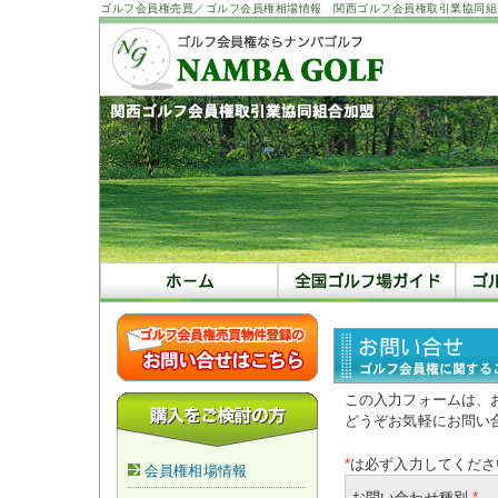
ゴルフ会員権売買／ゴルフ会員権相場情報 関西ゴルフ会員権取引業協同組
この入力フォームは、
どうぞお気軽にお問い
*
は必ず入力してくださ
会員権相場情報
お問い合わせ種別
*