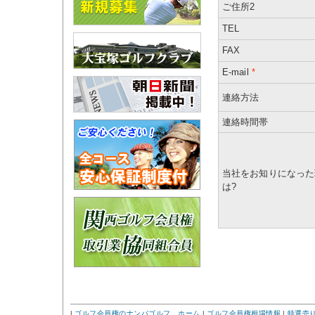
ご住所2
TEL
FAX
E-mail
*
連絡方法
連絡時間帯
当社をお知りになった
は?
|
ゴルフ会員権のナンバゴルフ ホーム
|
ゴルフ会員権相場情報
|
特選売