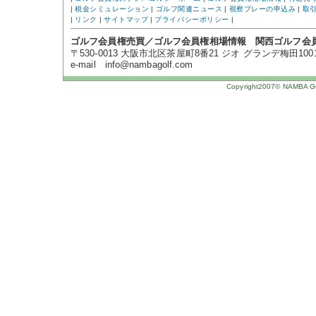
|
税金シミュレーション
|
ゴルフ関連ニュース
|
視察プレーの申込み
|
取
|
リンク
|
サイトマップ
|
プライバシーポリシー
|
ゴルフ会員権売買／ゴルフ会員権相場情報 関西ゴルフ会
〒530-0013 大阪市北区茶屋町8番21 ジオ グランデ梅田1001号 TE
e-mail info@nambagolf.com
Copyright2007© NAMBA GOL