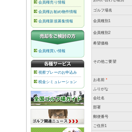
会員権売り情報
ゴルフ場名
会員権お勧め物件情報
会員種別1
会員権新規募集情報
会員種別2
希望価格
会員権買い情報
その他ご要望
視察プレーのお申込み
お名前
*
税金シミュレーション
ふりがな
会社名
部署
郵便番号
ご住所1