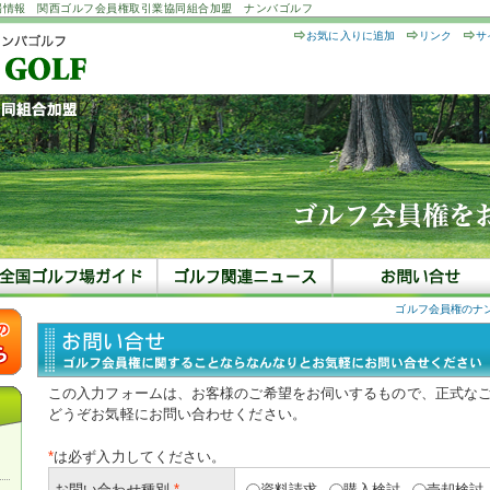
場情報 関西ゴルフ会員権取引業協同組合加盟 ナンバゴルフ
お気に入りに追加
リンク
サ
ゴルフ会員権のナ
この入力フォームは、お客様のご希望をお伺いするもので、正式な
どうぞお気軽にお問い合わせください。
*
は必ず入力してください。
お問い合わせ種別
*
資料請求
購入検討
売却検討