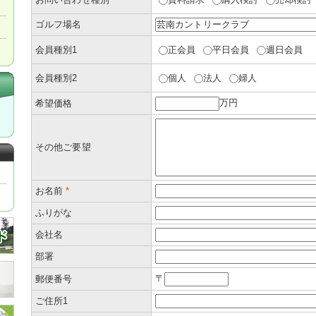
ゴルフ場名
会員種別1
正会員
平日会員
週日会員
会員種別2
個人
法人
婦人
万円
希望価格
その他ご要望
お名前
*
ふりがな
会社名
部署
〒
郵便番号
ご住所1