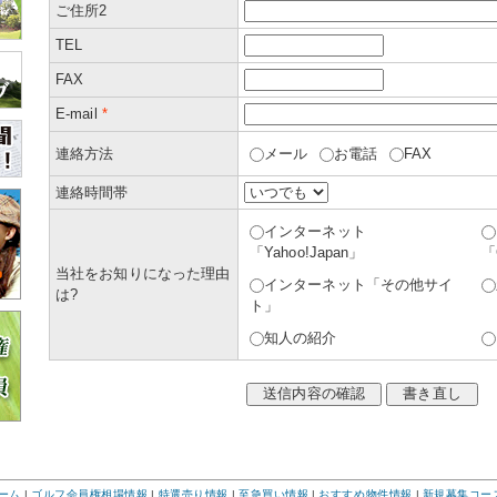
ご住所2
TEL
FAX
E-mail
*
連絡方法
メール
お電話
FAX
連絡時間帯
インターネット
「Yahoo!Japan」
「
当社をお知りになった理由
インターネット「その他サイ
は?
ト」
知人の紹介
ーム
|
ゴルフ会員権相場情報
|
特選売り情報
|
至急買い情報
|
おすすめ物件情報
|
新規募集コー