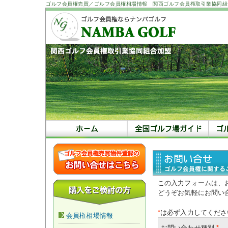
ゴルフ会員権売買／ゴルフ会員権相場情報 関西ゴルフ会員権取引業協同組
この入力フォームは、
どうぞお気軽にお問い
*
は必ず入力してくださ
会員権相場情報
お問い合わせ種別
*