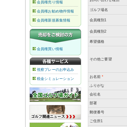
会員権売り情報
ゴルフ場名
会員権お勧め物件情報
会員種別1
会員権新規募集情報
会員種別2
希望価格
会員権買い情報
その他ご要望
視察プレーのお申込み
お名前
*
税金シミュレーション
ふりがな
会社名
部署
郵便番号
ご住所1