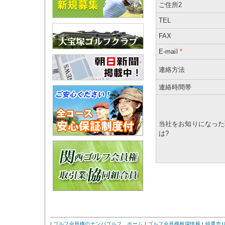
ご住所2
TEL
FAX
E-mail
*
連絡方法
連絡時間帯
当社をお知りになった
は?
|
ゴルフ会員権のナンバゴルフ ホーム
|
ゴルフ会員権相場情報
|
特選売