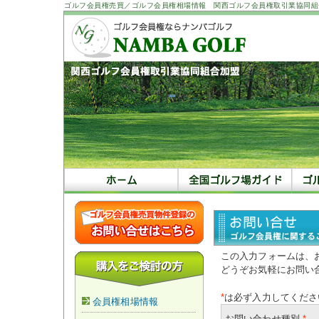
ゴルフ会員権売買／ゴルフ会員権相場情報 関西ゴルフ会員権取引業協同組
この入力フォームは、
どうぞお気軽にお問い
*
は必ず入力してくださ
会員権相場情報
お問い合わせ種別
*